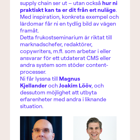
supply chain ser ut – utan också
hur ni
praktiskt kan ta er dit från ert nuläge
.
Med inspiration, konkreta exempel och
lärdomar får ni en tydlig bild av vägen
framåt.
Detta frukostseminarium är riktat till
marknadschefer, redaktörer,
copywriters, m.fl. som arbetar i eller
ansvarar för ett utdaterat CMS eller
andra system som stöder content-
processer.
Ni får lyssna till
Magnus
Kjellander
och
Joakim Lööv
, och
dessutom möjlighet att utbyta
erfarenheter med andra i liknande
situation.